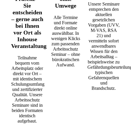
Unsere Seminare
Sie
Umwege
entsprechen den
entscheiden
aktuellen
Alle Termine
– gerne auch
gesetzlichen
und Formate
bei Ihnen
Vorgaben (UVV,
direkt online
M-VAS, RSA
vor Ort als
auswählbar. In
21) und
Inhouse
wenigen Klicks
vermitteln sofort
zum passenden
Veranstaltung
anwendbares
Arbeitsschutz
Wissen für den
Seminar – ohne
Arbeitsalltag –
Teilnahme
bürokratischen
beispielsweise zu
bequem vom
Aufwand.
Gefährdungsbeurteilun
Arbeitsplatz oder
typischen
direkt vor Ort –
Gefahrenquellen
mit identischem
und
Schulungsumfang
Brandschutz.
und zertifizierter
Qualität. Unsere
Arbeitsschutz
Seminare sind in
beiden Formaten
identisch
aufgebaut.