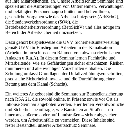
auf Ihre Mitarbeitenden, an. Unsere Arbeitsschutz Seminare sind
speziell auf die Anforderungen von Unternehmen, Verwaltungen
und befähigten Personen zugeschnitten und helfen Ihnen,
gesetzliche Vorgaben wie das Arbeitsschutzgesetz (ArbSchG),
die Straßenverkehrsordnung (StVo), die
Betriebssicherheitsverordnung (BetrSichV) und alles nötige im
Bereich der Arbeitssicherheit umzusetzen.
Dazu gehört beispielsweise die UVV Sicherheitsunterweisung
gemäß UVV für Einstieg und Arbeiten in der Kanalisation
(Arbeiten in umschlossenen Räumen von abwassertechnischen
Anlagen u.R.a.A). In diesem Seminar lernen Fachkräfte und
Mitarbeitende, wie sie Gefährdungen sicher einschätzen, Risiken
minimieren und alle wichtigen Vorschriften einhalten. Die
Schulung umfasst Grundlagen der Unfallverhütungsvorschriften,
praxisnahe Sicherheitshinweise und die Durchführung einer
Rettung aus dem Kanal (Schacht).
Ein weiteres Angebot sind die Seminare zur Baustellensicherung
nach RSA 21, die sowohl online, in Präsenz sowie vor Ort als
Inhouse-Seminar angeboten werden. Hier lernen Verantwortliche
und Sicherheitsbeauftragte, wie Baustellen an Straßen – ob
innerorts, außerorts oder auf Landstraßen – sicher abgesichert
werden, um Arbeitsunfälle zu vermeiden. Diese Inhalte sind
fester Bestandteil unserer Arbeitsschutz Seminare.